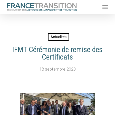
Skip
Menu
to
main
content
Actualités
IFMT Cérémonie de remise des
Certificats
18 septembre 2020