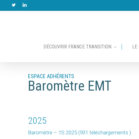
Skip
twitter
linkedin
to
main
content
DÉCOUVRIR FRANCE TRANSITION
LE
Baromètre EMT
2025
Baromètre – 1S 2025 (931 téléchargements )