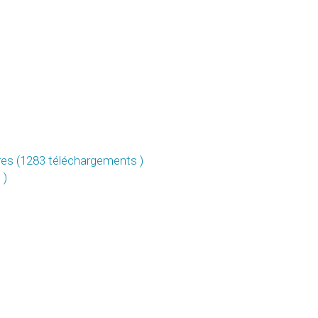
s (1283 téléchargements )
 )