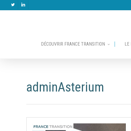
Skip
twitter
linkedin
to
main
content
DÉCOUVRIR FRANCE TRANSITION
LE
adminAsterium