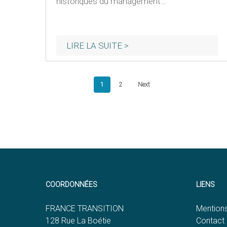
historiques du management…
1
2
Next
COORDONNÉES
LIENS
FRANCE TRANSITION
Mentions
128 Rue La Boétie
Contact