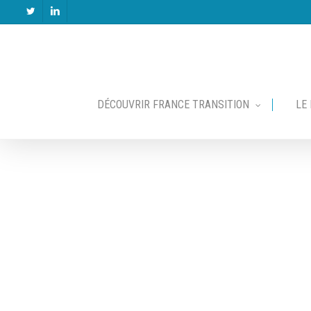
Skip
twitter
linkedin
to
main
content
DÉCOUVRIR FRANCE TRANSITION
LE