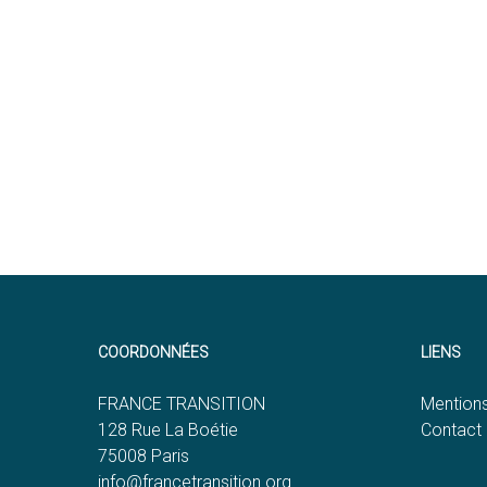
COORDONNÉES
LIENS
FRANCE TRANSITION
Mentions
128 Rue La Boétie
Contact
75008 Paris
info@francetransition.org