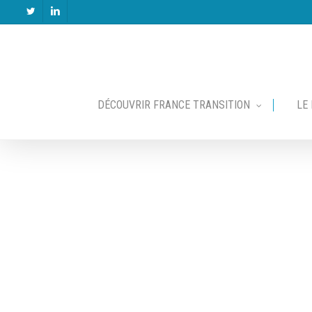
Skip
twitter
linkedin
to
main
content
DÉCOUVRIR FRANCE TRANSITION
LE